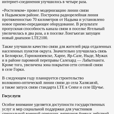
интернет‑соединения улучшилось в четыре раза.
«Ростелеком» провел модернизацию линии связи
в Надымском районе. Построена радиорелейная линия
протяженностью 70 километров от Надыма и установлено
новое приемо‑передающее оборудование. В результате
пропускная способность канала связи в поселке Ягельный
увеличилась в два раза, а в поселке Лонгъюган запущен
новый диапазон LTE2100.
Также улучшили качество связи для жителей ряда отдаленных
населенных пунктов округа. Значительно улучшилась связь
в Белоярске, Горнокнязевске, Харпе, Яр‑Сале, Ныде, Мужах
и в районе паромной переправы Салехард — Лабытнанги.
Кроме того, увеличена зона покрытия сети сотовой связи
в селе Горки.
В следующем году планируется строительство
волоконно‑оптической линии связи до села Халясавэй,
а также запуск связи стандарта LTE в Сеяхе и селе Щучье.
Госуслуги
Особое внимание уделяется доступности государственных
услуг и мер социальной поддержки для участников
специальной военной операции, ветеранов боевых действий,