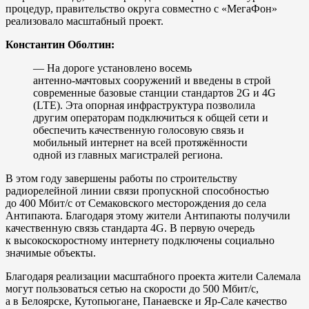
процедур, правительство округа совместно с «МегаФон»
реализовало масштабный проект.
Константин Оболтин:
— На дороге установлено восемь
антенно‑мачтовых сооружений и введены в строй
современные базовые станции стандартов 2G и 4G
(LTE). Эта опорная инфраструктура позволила
другим операторам подключиться к общей сети и
обеспечить качественную голосовую связь и
мобильный интернет на всей протяжённости
одной из главных магистралей региона.
В этом году завершены работы по строительству
радиорелейной линии связи пропускной способностью
до 400 Мбит/с от Семаковского месторождения до села
Антипаюта. Благодаря этому жители Антипаюты получили
качественную связь стандарта 4G. В первую очередь
к высокоскоростному интернету подключены социально
значимые объекты.
Благодаря реализации масштабного проекта жители Салемала
могут пользоваться сетью на скорости до 500 Мбит/с,
а в Белоярске, Кутопьюгане, Панаевске и Яр‑Сале качество