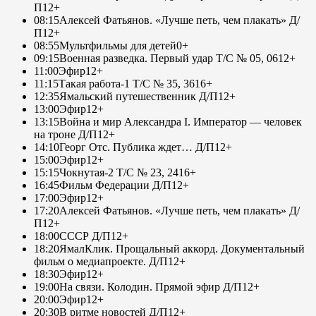
П
12+
08:15
Алексей Фатьянов. «Лучше петь, чем плакать» Д/
П
12+
08:55
Мультфильмы для детей
0+
09:15
Военная разведка. Первый удар Т/С № 05, 06
12+
11:00
Эфир
12+
11:15
Такая работа-1 Т/С № 35, 36
16+
12:35
Ямальский путешественник Д/П
12+
13:00
Эфир
12+
13:15
Война и мир Александра I. Император — человек
на троне Д/П
12+
14:10
Георг Отс. Публика ждет… Д/П
12+
15:00
Эфир
12+
15:15
Чокнутая-2 Т/С № 23, 24
16+
16:45
Фильм Федерации Д/П
12+
17:00
Эфир
12+
17:20
Алексей Фатьянов. «Лучше петь, чем плакать» Д/
П
12+
18:00
СССР Д/П
12+
18:20
ЯмалКлик. Прощальный аккорд. Документальный
фильм о медиапроекте. Д/П
12+
18:30
Эфир
12+
19:00
На связи. Колодин. Прямой эфир Д/П
12+
20:00
Эфир
12+
20:30
В ритме новостей Д/П
12+