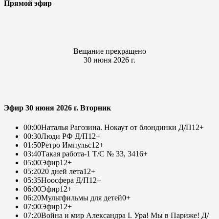
Прямой эфир
Вещание прекращено
30 июня 2026 г.
Эфир 30 июня 2026 г. Вторник
00:00
Наталья Рагозина. Нокаут от блондинки Д/П
12+
00:30
Люди РФ Д/П
12+
01:50
Ретро Импульс
12+
03:40
Такая работа-1 Т/С № 33, 34
16+
05:00
Эфир
12+
05:20
20 дней лета
12+
05:35
Ноосфера Д/П
12+
06:00
Эфир
12+
06:20
Мультфильмы для детей
0+
07:00
Эфир
12+
07:20
Война и мир Александра I. Ура! Мы в Париже! Д/