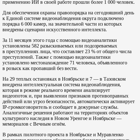
применению ИИ в своей работе прошли более 1 000 человек.
Для обеспечения охраны правопорядка на сегодняшний день
к Единой системе видеонаблюдения округа подключено
порядка 6 000 камер, на значительной части из которых
внедрены сценарии искусственного интеллекта.
За 11 месяцев этого года с помощью видеоаналитики
установлены 582 разыскиваемых или подозреваемых
в преступлениях лица, что составляет 23 % от общего числа
преступлений. Также с помощью видеоаналитики
установлено местонахождение 71 человека, объявленного
в розыск как пропавший без вести.
На 29 теплых остановках в Ноябрьске и 7 — в Тазовском
внедрена интеллектуальная система видеонаблюдения,
которая в режиме реального времени анализирует
видеопоток и, при выявлении признаков противоправных
действий или угроз безопасности, автоматически активирует
IP‑громкоговоритель и сообщает в дежурные службы.
Аналогичные решения работают на территориях объектов
культурного наследия в Новом Уренгое и Ноябрьске —
мемориалов с Вечным огнём.
В рамках пилотного проекта в Ноябрьске и Муравленко