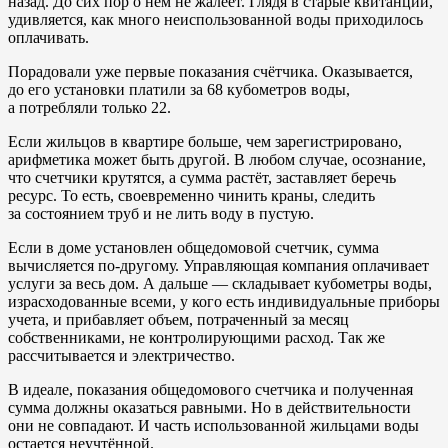
назад. До сих пор о нём не жалеет. Глядя в старые квитанции,
удивляется, как много неиспользованной воды приходилось
оплачивать.
Порадовали уже первые показания счётчика. Оказывается,
до его установки платили за 68 кубометров воды,
а потребляли только 22.
Если жильцов в квартире больше, чем зарегистрировано,
арифметика может быть другой. В любом случае, осознание,
что счетчики крутятся, а сумма растёт, заставляет беречь
ресурс. То есть, своевременно чинить краны, следить
за состоянием труб и не лить воду в пустую.
Если в доме установлен общедомовой счетчик, сумма
вычисляется по-другому. Управляющая компания оплачивает
услуги за весь дом. А дальше — складывает кубометры воды,
израсходованные всеми, у кого есть индивидуальные приборы
учета, и прибавляет объем, потраченный за месяц
собственниками, не контролирующими расход. Так же
рассчитывается и электричество.
В идеале, показания общедомового счетчика и полученная
сумма должны оказаться равными. Но в действительности
они не совпадают. И часть использованной жильцами воды
остается неучтённой.