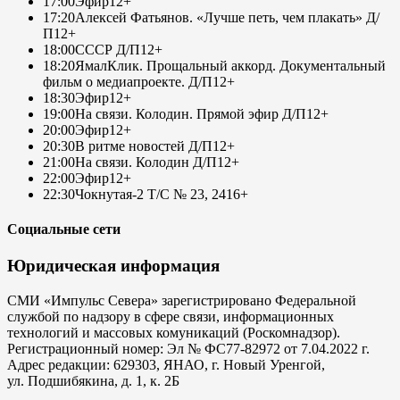
17:00
Эфир
12+
17:20
Алексей Фатьянов. «Лучше петь, чем плакать» Д/
П
12+
18:00
СССР Д/П
12+
18:20
ЯмалКлик. Прощальный аккорд. Документальный
фильм о медиапроекте. Д/П
12+
18:30
Эфир
12+
19:00
На связи. Колодин. Прямой эфир Д/П
12+
20:00
Эфир
12+
20:30
В ритме новостей Д/П
12+
21:00
На связи. Колодин Д/П
12+
22:00
Эфир
12+
22:30
Чокнутая-2 Т/С № 23, 24
16+
Социальные сети
Юридическая информация
СМИ «Импульс Севера» зарегистрировано Федеральной
службой по надзору в сфере связи, информационных
технологий и массовых комуникаций (Роскомнадзор).
Регистрационный номер: Эл № ФС77-82972 от 7.04.2022 г.
Адрес редакции: 629303, ЯНАО, г. Новый Уренгой,
ул. Подшибякина, д. 1, к. 2Б