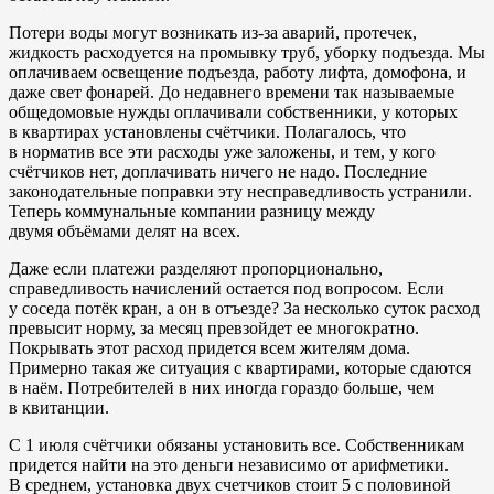
Потери воды могут возникать из-за аварий, протечек,
жидкость расходуется на промывку труб, уборку подъезда. Мы
оплачиваем освещение подъезда, работу лифта, домофона, и
даже свет фонарей. До недавнего времени так называемые
общедомовые нужды оплачивали собственники, у которых
в квартирах установлены счётчики. Полагалось, что
в норматив все эти расходы уже заложены, и тем, у кого
счётчиков нет, доплачивать ничего не надо. Последние
законодательные поправки эту несправедливость устранили.
Теперь коммунальные компании разницу между
двумя объёмами делят на всех.
Даже если платежи разделяют пропорционально,
справедливость начислений остается под вопросом. Если
у соседа потёк кран, а он в отъезде? За несколько суток расход
превысит норму, за месяц превзойдет ее многократно.
Покрывать этот расход придется всем жителям дома.
Примерно такая же ситуация с квартирами, которые сдаются
в наём. Потребителей в них иногда гораздо больше, чем
в квитанции.
С 1 июля счётчики обязаны установить все. Собственникам
придется найти на это деньги независимо от арифметики.
В среднем, установка двух счетчиков стоит 5 с половиной