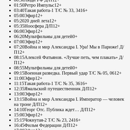
01:50
Ретро Импульс
12+
03:40
Такая работа-1 Т/С № 33, 34
16+
05:00
Эфир
12+
05:20
20 дней лета
12+
05:35
Ноосфера Д/П
12+
06:00
Эфир
12+
06:20
Мультфильмы для детей
0+
07:00
Эфир
12+
07:20
Война и мир Александра I. Ура! Мы в Париже! Д/
П
12+
08:15
Алексей Фатьянов. «Лучше петь, чем плакать» Д/
П
12+
08:55
Мультфильмы для детей
0+
09:15
Военная разведка. Первый удар Т/С № 05, 06
12+
11:00
Эфир
12+
11:15
Такая работа-1 Т/С № 35, 36
16+
12:35
Ямальский путешественник Д/П
12+
13:00
Эфир
12+
13:15
Война и мир Александра I. Император — человек
на троне Д/П
12+
14:10
Георг Отс. Публика ждет… Д/П
12+
15:00
Эфир
12+
15:15
Чокнутая-2 Т/С № 23, 24
16+
16:45
Фильм Федерации Д/П
12+