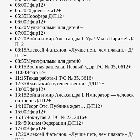
05:00
Эфир
12+
05:20
20 дней лета
12+
05:35
Ноосфера Д/П
12+
06:00
Эфир
12+
06:20
Мультфильмы для детей
0+
07:00
Эфир
12+
07:20
Война и мир Александра I. Ура! Мы в Париже! Д/
П
12+
08:15
Алексей Фатьянов. «Лучше петь, чем плакать» Д/
П
12+
08:55
Мультфильмы для детей
0+
09:15
Военная разведка. Первый удар Т/С № 05, 06
12+
11:00
Эфир
12+
11:15
Такая работа-1 Т/С № 35, 36
16+
12:35
Ямальский путешественник Д/П
12+
13:00
Эфир
12+
13:15
Война и мир Александра I. Император — человек
на троне Д/П
12+
14:10
Георг Отс. Публика ждет… Д/П
12+
15:00
Эфир
12+
15:15
Чокнутая-2 Т/С № 23, 24
16+
16:45
Фильм Федерации Д/П
12+
17:00
Эфир
12+
17:20
Алексей Фатьянов. «Лучше петь, чем плакать» Д/
П
12+