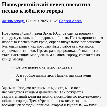
Новоуренгойский певец посвятил
песню к юбилею города
Жизнь города
17 июня 2025, 19:49
Сергей Асеев
Новоуренгойский певец Захар Юсупов сделал родному
городу музыкальный подарок к юбилею. Песня, пронизанная
любовью к северному краю, обрела визуальное воплощение
благодаря клипу, над которым Захар работал с командой
единомышленников. Премьера видеоролика, обещающего
стать настоящим молодежным гимном городу, состоится до
конца месяца.
— Вы же знаете я не умею танцевать.
— А я вообще шахматист. Пацаны вы куда меня
позвали?
Здесь необходимо отплясывать до седьмого пота и
наслаждаться каждым движением. Так рождается
зажигательный клип на песню, посвящённую полувековому
юбилею города. Трек «Уренгой на связи», созданный
восходящей звездой, певцом Захаром Юсуповым, — гимн