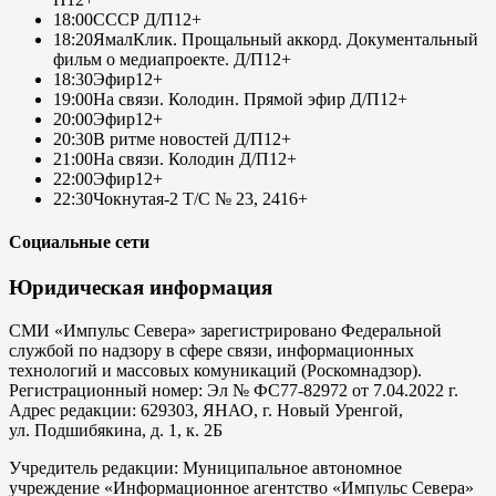
18:00
СССР Д/П
12+
18:20
ЯмалКлик. Прощальный аккорд. Документальный
фильм о медиапроекте. Д/П
12+
18:30
Эфир
12+
19:00
На связи. Колодин. Прямой эфир Д/П
12+
20:00
Эфир
12+
20:30
В ритме новостей Д/П
12+
21:00
На связи. Колодин Д/П
12+
22:00
Эфир
12+
22:30
Чокнутая-2 Т/С № 23, 24
16+
Социальные сети
Юридическая информация
СМИ «Импульс Севера» зарегистрировано Федеральной
службой по надзору в сфере связи, информационных
технологий и массовых комуникаций (Роскомнадзор).
Регистрационный номер: Эл № ФС77-82972 от 7.04.2022 г.
Адрес редакции: 629303, ЯНАО, г. Новый Уренгой,
ул. Подшибякина, д. 1, к. 2Б
Учредитель редакции: Муниципальное автономное
учреждение «Информационное агентство «Импульс Севера»