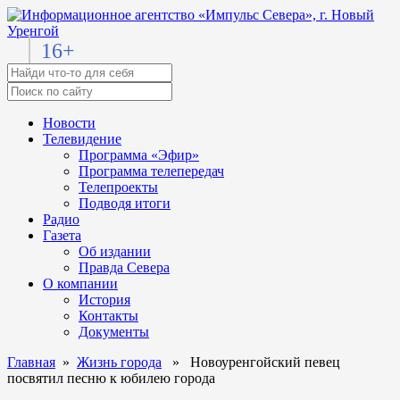
16+
Новости
Телевидение
Программа «Эфир»
Программа телепередач
Телепроекты
Подводя итоги
Радио
Газета
Об издании
Правда Севера
О компании
История
Контакты
Документы
Главная
»
Жизнь города
» Новоуренгойский певец
посвятил песню к юбилею города