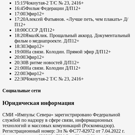
15:15
Чокнутая-2 Т/С № 23, 24
16+
16:45
Фильм Федерации Д/П
12+
17:00
Эфир
12+
17:20
Алексей Фатьянов. «Лучше петь, чем плакать» Д/
П
12+
18:00
СССР Д/П
12+
18:20
ЯмалКлик. Прощальный аккорд. Документальный
фильм о медиапроекте. Д/П
12+
18:30
Эфир
12+
19:00
На связи. Колодин. Прямой эфир Д/П
12+
20:00
Эфир
12+
20:30
В ритме новостей Д/П
12+
21:00
На связи. Колодин Д/П
12+
22:00
Эфир
12+
22:30
Чокнутая-2 Т/С № 23, 24
16+
Социальные сети
Юридическая информация
СМИ «Импульс Севера» зарегистрировано Федеральной
службой по надзору в сфере связи, информационных
технологий и массовых комуникаций (Роскомнадзор).
Регистрационный номер: Эл № ФС77-82972 от 7.04.2022 г.