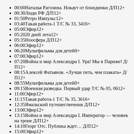
00:00
Наталья Рагозина. Нокаут от блондинки Д/П
12+
00:30
Люди РФ Д/П
12+
01:50
Ретро Импульс
12+
03:40
Такая работа-1 Т/С № 33, 34
16+
05:00
Эфир
12+
05:20
20 дней лета
12+
05:35
Ноосфера Д/П
12+
06:00
Эфир
12+
06:20
Мультфильмы для детей
0+
07:00
Эфир
12+
07:20
Война и мир Александра I. Ура! Мы в Париже! Д/
П
12+
08:15
Алексей Фатьянов. «Лучше петь, чем плакать» Д/
П
12+
08:55
Мультфильмы для детей
0+
09:15
Военная разведка. Первый удар Т/С № 05, 06
12+
11:00
Эфир
12+
11:15
Такая работа-1 Т/С № 35, 36
16+
12:35
Ямальский путешественник Д/П
12+
13:00
Эфир
12+
13:15
Война и мир Александра I. Император — человек
на троне Д/П
12+
14:10
Георг Отс. Публика ждет… Д/П
12+
15:00
Эфир
12+