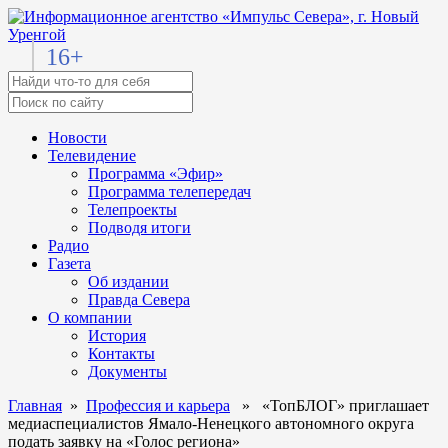
16+
Новости
Телевидение
Программа «Эфир»
Программа телепередач
Телепроекты
Подводя итоги
Радио
Газета
Об издании
Правда Севера
О компании
История
Контакты
Документы
Главная
»
Профессия и карьера
» «ТопБЛОГ» приглашает
медиаспециалистов Ямало-Ненецкого автономного округа
подать заявку на «Голос региона»