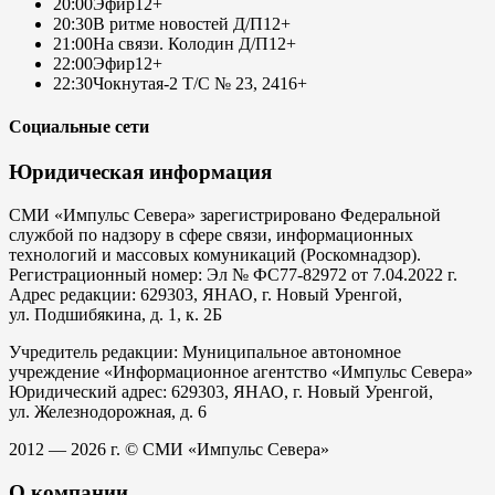
20:00
Эфир
12+
20:30
В ритме новостей Д/П
12+
21:00
На связи. Колодин Д/П
12+
22:00
Эфир
12+
22:30
Чокнутая-2 Т/С № 23, 24
16+
Социальные сети
Юридическая информация
СМИ «Импульс Севера» зарегистрировано Федеральной
службой по надзору в сфере связи, информационных
технологий и массовых комуникаций (Роскомнадзор).
Регистрационный номер: Эл № ФС77-82972 от 7.04.2022 г.
Адрес редакции: 629303, ЯНАО, г. Новый Уренгой,
ул. Подшибякина, д. 1, к. 2Б
Учредитель редакции: Муниципальное автономное
учреждение «Информационное агентство «Импульс Севера»
Юридический адрес: 629303, ЯНАО, г. Новый Уренгой,
ул. Железнодорожная, д. 6
2012 — 2026 г. © СМИ «Импульс Севера»
О компании