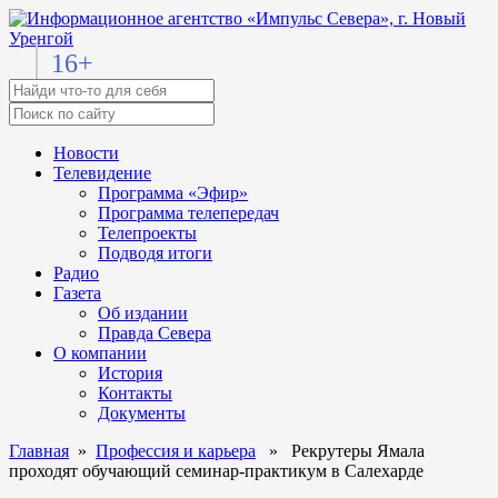
16+
Новости
Телевидение
Программа «Эфир»
Программа телепередач
Телепроекты
Подводя итоги
Радио
Газета
Об издании
Правда Севера
О компании
История
Контакты
Документы
Главная
»
Профессия и карьера
» Рекрутеры Ямала
проходят обучающий семинар-практикум в Салехарде