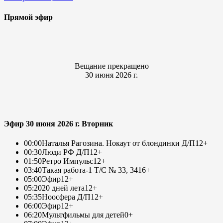
Прямой эфир
Вещание прекращено
30 июня 2026 г.
Эфир 30 июня 2026 г. Вторник
00:00
Наталья Рагозина. Нокаут от блондинки Д/П
12+
00:30
Люди РФ Д/П
12+
01:50
Ретро Импульс
12+
03:40
Такая работа-1 Т/С № 33, 34
16+
05:00
Эфир
12+
05:20
20 дней лета
12+
05:35
Ноосфера Д/П
12+
06:00
Эфир
12+
06:20
Мультфильмы для детей
0+