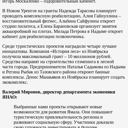
Игорь Москаленко – оздоровительный кабинет.
В Новом Уренгое на гранты Надежда Тарасова планирует
проводить комплексную реабилитацию, Алия Гайнуллина –
восстановительный фитнес, Альбина Сайфулина откроет
студию пилатеса, а Елена Барановская организует занятия
аквааэробикой на плотах. Милада Петрова в Надыме откроет
кабинет для реабилитации позвоночника.
Среди туристических проектов наградили четыре лучшие
инициативы. Компания «История леса» из Ноябрьска
получила максимальный грант – 10 миллионов рублей.
Средства направят на строительство глэмпинга в лесной
части города. Предприниматели Наталья Садыкова из Надыма
и Регина Рыбак из Тазовского района откроют банные
комплексы. Денис Мышьяков из Ноябрьска планирует создать
экокомплекс.
Валерий Миронов, директор департамента экономики
ЯНАО:
Выбранные нами проекты открывают новые
возможности для развития Ямала. Они повышают
туристическую привлекательность региона и
развивают социальную сферу. Участники доказали
свою готовность инвестировать в будущее