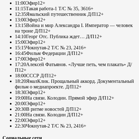
11:00
Эфир
12+
11:15
Такая работа-1 Т/С № 35, 36
16+
12:35
Ямальский путешественник Д/П
12+
13:00
Эфир
12+
13:15
Война и мир Александра I. Император — человек
на троне Д/П
12+
14:10
Георг Отс. Публика ждет… Д/П
12+
15:00
Эфир
12+
15:15
Чокнутая-2 Т/С № 23, 24
16+
16:45
Фильм Федерации Д/П
12+
17:00
Эфир
12+
17:20
Алексей Фатьянов. «Лучше петь, чем плакать» Д/
П
12+
18:00
СССР Д/П
12+
18:20
ЯмалКлик. Прощальный аккорд. Документальный
фильм о медиапроекте. Д/П
12+
18:30
Эфир
12+
19:00
На связи. Колодин. Прямой эфир Д/П
12+
20:00
Эфир
12+
20:30
В ритме новостей Д/П
12+
21:00
На связи. Колодин Д/П
12+
22:00
Эфир
12+
22:30
Чокнутая-2 Т/С № 23, 24
16+
Социальные сети