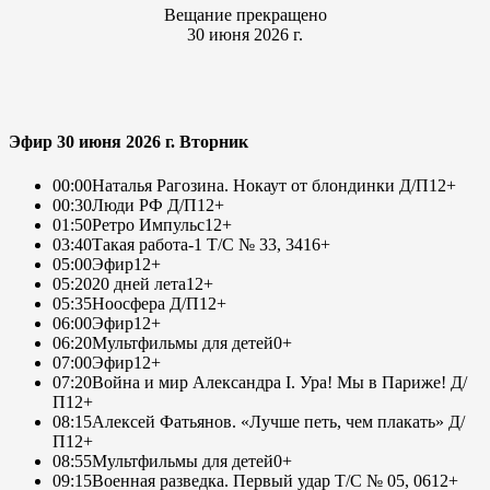
Вещание прекращено
30 июня 2026 г.
Эфир 30 июня 2026 г. Вторник
00:00
Наталья Рагозина. Нокаут от блондинки Д/П
12+
00:30
Люди РФ Д/П
12+
01:50
Ретро Импульс
12+
03:40
Такая работа-1 Т/С № 33, 34
16+
05:00
Эфир
12+
05:20
20 дней лета
12+
05:35
Ноосфера Д/П
12+
06:00
Эфир
12+
06:20
Мультфильмы для детей
0+
07:00
Эфир
12+
07:20
Война и мир Александра I. Ура! Мы в Париже! Д/
П
12+
08:15
Алексей Фатьянов. «Лучше петь, чем плакать» Д/
П
12+
08:55
Мультфильмы для детей
0+
09:15
Военная разведка. Первый удар Т/С № 05, 06
12+