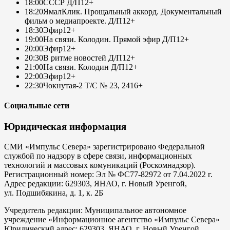
18:00
СССР Д/П
12+
18:20
ЯмалКлик. Прощальный аккорд. Документальный
фильм о медиапроекте. Д/П
12+
18:30
Эфир
12+
19:00
На связи. Колодин. Прямой эфир Д/П
12+
20:00
Эфир
12+
20:30
В ритме новостей Д/П
12+
21:00
На связи. Колодин Д/П
12+
22:00
Эфир
12+
22:30
Чокнутая-2 Т/С № 23, 24
16+
Социальные сети
Юридическая информация
СМИ «Импульс Севера» зарегистрировано Федеральной
службой по надзору в сфере связи, информационных
технологий и массовых комуникаций (Роскомнадзор).
Регистрационный номер: Эл № ФС77-82972 от 7.04.2022 г.
Адрес редакции: 629303, ЯНАО, г. Новый Уренгой,
ул. Подшибякина, д. 1, к. 2Б
Учредитель редакции: Муниципальное автономное
учреждение «Информационное агентство «Импульс Севера»
Юридический адрес: 629303, ЯНАО, г. Новый Уренгой,