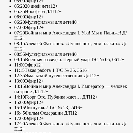
05:00
Эфир
12+
05:20
20 дней лета
12+
05:35
Ноосфера Д/П
12+
06:00
Эфир
12+
06:20
Мультфильмы для детей
0+
07:00
Эфир
12+
07:20
Война и мир Александра I. Ура! Мы в Париже! Д/
П
12+
08:15
Алексей Фатьянов. «Лучше петь, чем плакать» Д/
П
12+
08:55
Мультфильмы для детей
0+
09:15
Военная разведка. Первый удар Т/С № 05, 06
12+
11:00
Эфир
12+
11:15
Такая работа-1 Т/С № 35, 36
16+
12:35
Ямальский путешественник Д/П
12+
13:00
Эфир
12+
13:15
Война и мир Александра I. Император — человек
на троне Д/П
12+
14:10
Георг Отс. Публика ждет… Д/П
12+
15:00
Эфир
12+
15:15
Чокнутая-2 Т/С № 23, 24
16+
16:45
Фильм Федерации Д/П
12+
17:00
Эфир
12+
17:20
Алексей Фатьянов. «Лучше петь, чем плакать» Д/
П
12+