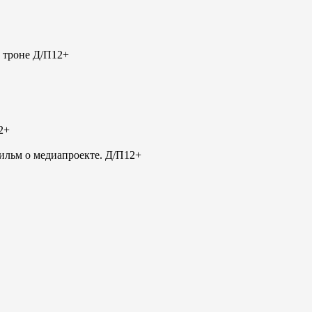
 троне Д/П
12+
2+
льм о медиапроекте. Д/П
12+