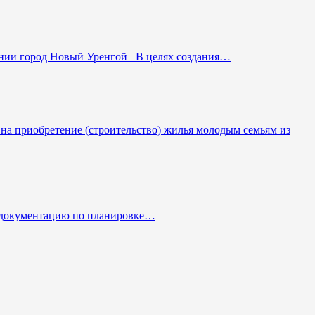
ании город Новый Уренгой В целях создания…
а приобретение (строительство) жилья молодым семьям из
в документацию по планировке…