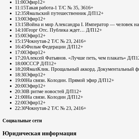
11:00
Эфир
12+
11:15
Такая работа-1 Т/С № 35, 36
16+
12:35
Ямальский путешественник Д/П
12+
13:00
Эфир
12+
13:15
Война и мир Александра I. Император — человек на
14:10
Георг Отс. Публика ждет… Д/П
12+
15:00
Эфир
12+
15:15
Чокнутая-2 Т/С № 23, 24
16+
16:45
Фильм Федерации Д/П
12+
17:00
Эфир
12+
17:20
Алексей Фатьянов. «Лучше петь, чем плакать» Д/П
1
18:00
СССР Д/П
12+
18:20
ЯмалКлик. Прощальный аккорд. Документальный фи
18:30
Эфир
12+
19:00
На связи. Колодин. Прямой эфир Д/П
12+
20:00
Эфир
12+
20:30
В ритме новостей Д/П
12+
21:00
На связи. Колодин Д/П
12+
22:00
Эфир
12+
22:30
Чокнутая-2 Т/С № 23, 24
16+
Социальные сети
Юридическая информация