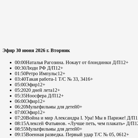
Эфир 30 июня 2026 г. Вторник
00:00
Наталья Рагозина. Нокаут от блондинки Д/П
12+
00:30
Люди РФ Д/П
12+
01:50
Ретро Импульс
12+
03:40
Такая работа-1 Т/С № 33, 34
16+
05:00
Эфир
12+
05:20
20 дней лета
12+
05:35
Ноосфера Д/П
12+
06:00
Эфир
12+
06:20
Мультфильмы для детей
0+
07:00
Эфир
12+
07:20
Война и мир Александра I. Ура! Мы в Париже! Д/П
1
08:15
Алексей Фатьянов. «Лучше петь, чем плакать» Д/П
1
08:55
Мультфильмы для детей
0+
09:15
Военная разведка. Первый удар Т/С № 05, 06
12+