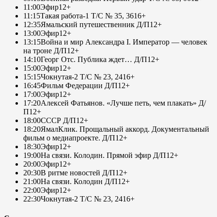
11:00
Эфир
12+
11:15
Такая работа-1 Т/С № 35, 36
16+
12:35
Ямальский путешественник Д/П
12+
13:00
Эфир
12+
13:15
Война и мир Александра I. Император — человек
на троне Д/П
12+
14:10
Георг Отс. Публика ждет… Д/П
12+
15:00
Эфир
12+
15:15
Чокнутая-2 Т/С № 23, 24
16+
16:45
Фильм Федерации Д/П
12+
17:00
Эфир
12+
17:20
Алексей Фатьянов. «Лучше петь, чем плакать» Д/
П
12+
18:00
СССР Д/П
12+
18:20
ЯмалКлик. Прощальный аккорд. Документальный
фильм о медиапроекте. Д/П
12+
18:30
Эфир
12+
19:00
На связи. Колодин. Прямой эфир Д/П
12+
20:00
Эфир
12+
20:30
В ритме новостей Д/П
12+
21:00
На связи. Колодин Д/П
12+
22:00
Эфир
12+
22:30
Чокнутая-2 Т/С № 23, 24
16+