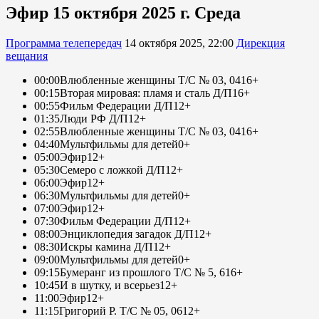
Эфир 15 октября 2025 г. Среда
Программа телепередач
14 октября 2025, 22:00
Дирекция
вещания
00:00
Влюбленные женщины Т/С № 03, 04
16+
00:15
Вторая мировая: пламя и сталь Д/П
16+
00:55
Фильм Федерации Д/П
12+
01:35
Люди РФ Д/П
12+
02:55
Влюбленные женщины Т/С № 03, 04
16+
04:40
Мультфильмы для детей
0+
05:00
Эфир
12+
05:30
Семеро с ложкой Д/П
12+
06:00
Эфир
12+
06:30
Мультфильмы для детей
0+
07:00
Эфир
12+
07:30
Фильм Федерации Д/П
12+
08:00
Энциклопедия загадок Д/П
12+
08:30
Искры камина Д/П
12+
09:00
Мультфильмы для детей
0+
09:15
Бумеранг из прошлого Т/С № 5, 6
16+
10:45
И в шутку, и всерьез
12+
11:00
Эфир
12+
11:15
Григорий Р. Т/С № 05, 06
12+