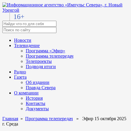
16+
Новости
Телевидение
Программа «Эфир»
Программа телепередач
Телепроекты
Подводя итоги
Радио
Газета
Об издании
Правда Севера
О компании
История
Контакты
Документы
Главная
»
Программа телепередач
» Эфир 15 октября 2025
г. Среда