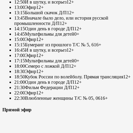
12:50
И в шутку, и всерьез
12+
13:00
Эфир
12+
13:15
Большой скачок Д/П
12+
13:45
Вначале было дело, или история русской
промышленности Д/П
12+
14:15
Один день в городе Д/П
12+
14:45
Мультфильмы для детей
0+
15:00
Эфир
12+
15:15
Бумеранг из прошлого Т/С № 5, 6
16+
16:45
И в шутку, и всерьез
12+
17:00
Эфир
12+
17:15
Мультфильмы для детей
0+
18:00
Семеро с ложкой Д/П
12+
18:30
Эфир
12+
18:50
Кубок России по волейболу. Прямая трансляция
12+
21:00
Один день в городе Д/П
12+
21:30
Фильм Федерации Д/П
12+
22:00
Эфир
12+
22:30
Влюбленные женщины Т/С № 05, 06
16+
Прямой эфир