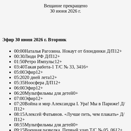
Вещание прекращено
30 июня 2026 г.
Эфир 30 июня 2026 г. Вторник
00:00
Наталья Рагозина. Нокаут от блондинки Д/П
12+
00:30
Люди РФ Д/П
12+
01:50
Ретро Импульс
12+
03:40
Такая работа-1 Т/С № 33, 34
16+
05:00
Эфир
12+
05:20
20 дней лета
12+
05:35
Ноосфера Д/П
12+
06:00
Эфир
12+
06:20
Мультфильмы для детей
0+
07:00
Эфир
12+
07:20
Война и мир Александра I. Ура! Мы в Париже! Д/
П
12+
08:15
Алексей Фатьянов. «Лучше петь, чем плакать» Д/
П
12+
08:55
Мультфильмы для детей
0+
09:15
Военная разведка. Первый удар Т/С № 05, 06
12+