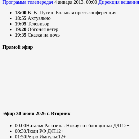
Программа телепередач
4 января 2013, 00:00
Дирекция вещания
18:00
В. В. Путин. Большая пресс-конференция
18:55
Актуально
19:05
Телевизор
19:20
Обгоняя ветер
19:35
Сказка на ночь
Прямой эфир
Эфир 30 июня 2026 г. Вторник
00:00
Наталья Рагозина. Нокаут от блондинки Д/П
12+
00:30
Люди РФ Д/П
12+
01:50
Ретро Импульс
12+