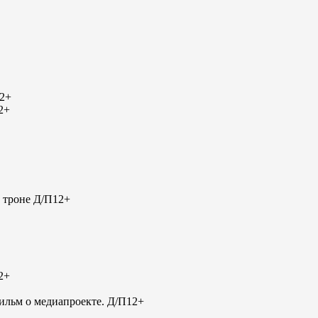
2+
2+
 троне Д/П
12+
2+
льм о медиапроекте. Д/П
12+