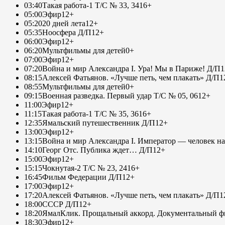
03:40
Такая работа-1 Т/С № 33, 34
16+
05:00
Эфир
12+
05:20
20 дней лета
12+
05:35
Ноосфера Д/П
12+
06:00
Эфир
12+
06:20
Мультфильмы для детей
0+
07:00
Эфир
12+
07:20
Война и мир Александра I. Ура! Мы в Париже! Д/П
1
08:15
Алексей Фатьянов. «Лучше петь, чем плакать» Д/П
1
08:55
Мультфильмы для детей
0+
09:15
Военная разведка. Первый удар Т/С № 05, 06
12+
11:00
Эфир
12+
11:15
Такая работа-1 Т/С № 35, 36
16+
12:35
Ямальский путешественник Д/П
12+
13:00
Эфир
12+
13:15
Война и мир Александра I. Император — человек на
14:10
Георг Отс. Публика ждет… Д/П
12+
15:00
Эфир
12+
15:15
Чокнутая-2 Т/С № 23, 24
16+
16:45
Фильм Федерации Д/П
12+
17:00
Эфир
12+
17:20
Алексей Фатьянов. «Лучше петь, чем плакать» Д/П
1
18:00
СССР Д/П
12+
18:20
ЯмалКлик. Прощальный аккорд. Документальный фи
18:30
Эфир
12+