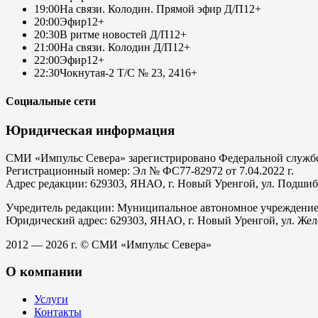
19:00
На связи. Колодин. Прямой эфир Д/П
12+
20:00
Эфир
12+
20:30
В ритме новостей Д/П
12+
21:00
На связи. Колодин Д/П
12+
22:00
Эфир
12+
22:30
Чокнутая-2 Т/С № 23, 24
16+
Социальные сети
Юридическая информация
СМИ «Импульс Севера» зарегистрировано Федеральной службой
Регистрационный номер: Эл № ФС77-82972 от 7.04.2022 г.
Адрес редакции: 629303, ЯНАО, г. Новый Уренгой, ул. Подшибяк
Учредитель редакции: Муниципальное автономное учреждени
Юридический адрес: 629303, ЯНАО, г. Новый Уренгой, ул. Жел
2012 — 2026 г. © СМИ «Импульс Севера»
О компании
Услуги
Контакты